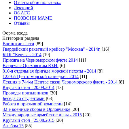
Отчеты об использова...
Лекторий
Об АГС
ПОЗВОНИ МАМЕ
Отзывы
Форма входа
Категории раздела
Воинские части
[89]
Гвардейский ракетный крейсер "Москва" - 2014г.
[16]
БПК "Керчь" - 2014
[19]
Присяга на Черноморском флоте 2014
[11]
Встреча с Ореховским Ю.И.
[6]
810-я отдельная бригада морской пехоты - 2014
[8]
1229-й Центр морской разведки - 2014
[11]
Лекция в 744-м Центре связи Черноморского флота - 2014
[8]
Круглый стол - 20.09.2014
[13]
Проводы призывников
[30]
Беседа со студентами
[63]
Работа в призывной комиссии
[14]
32-е военные сборы в Орловчанке
[20]
Международные армейские игры - 2015
[20]
Круглый стол - 25.08.2015
[20]
Альбом 15
[85]