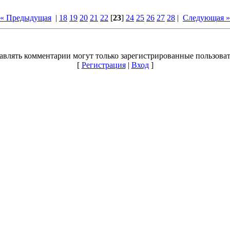
« Предыдущая
|
18
19
20
21
22
[
23
]
24
25
26
27
28
|
Следующая »
авлять комментарии могут только зарегистрированные пользоват
[
Регистрация
|
Вход
]