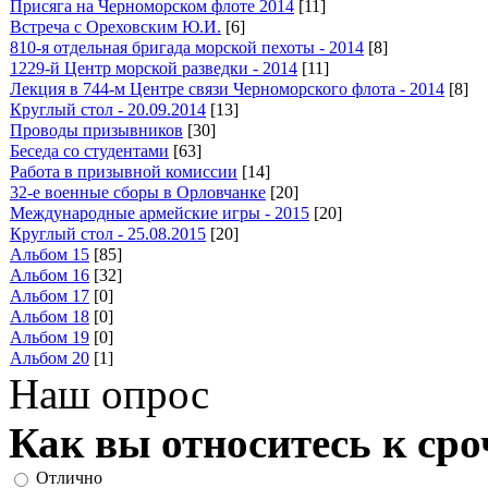
Присяга на Черноморском флоте 2014
[11]
Встреча с Ореховским Ю.И.
[6]
810-я отдельная бригада морской пехоты - 2014
[8]
1229-й Центр морской разведки - 2014
[11]
Лекция в 744-м Центре связи Черноморского флота - 2014
[8]
Круглый стол - 20.09.2014
[13]
Проводы призывников
[30]
Беседа со студентами
[63]
Работа в призывной комиссии
[14]
32-е военные сборы в Орловчанке
[20]
Международные армейские игры - 2015
[20]
Круглый стол - 25.08.2015
[20]
Альбом 15
[85]
Альбом 16
[32]
Альбом 17
[0]
Альбом 18
[0]
Альбом 19
[0]
Альбом 20
[1]
Наш опрос
Как вы относитесь к ср
Отлично