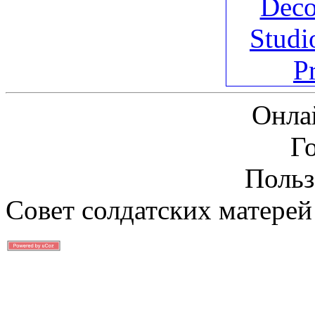
Онла
Г
Польз
Совет солдатских матерей