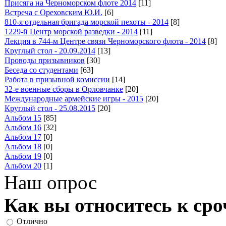
Присяга на Черноморском флоте 2014
[11]
Встреча с Ореховским Ю.И.
[6]
810-я отдельная бригада морской пехоты - 2014
[8]
1229-й Центр морской разведки - 2014
[11]
Лекция в 744-м Центре связи Черноморского флота - 2014
[8]
Круглый стол - 20.09.2014
[13]
Проводы призывников
[30]
Беседа со студентами
[63]
Работа в призывной комиссии
[14]
32-е военные сборы в Орловчанке
[20]
Международные армейские игры - 2015
[20]
Круглый стол - 25.08.2015
[20]
Альбом 15
[85]
Альбом 16
[32]
Альбом 17
[0]
Альбом 18
[0]
Альбом 19
[0]
Альбом 20
[1]
Наш опрос
Как вы относитесь к ср
Отлично