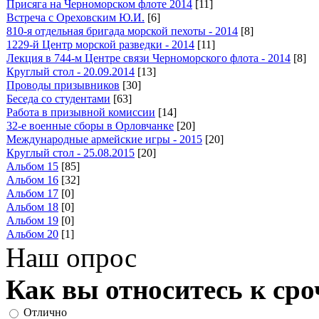
Присяга на Черноморском флоте 2014
[11]
Встреча с Ореховским Ю.И.
[6]
810-я отдельная бригада морской пехоты - 2014
[8]
1229-й Центр морской разведки - 2014
[11]
Лекция в 744-м Центре связи Черноморского флота - 2014
[8]
Круглый стол - 20.09.2014
[13]
Проводы призывников
[30]
Беседа со студентами
[63]
Работа в призывной комиссии
[14]
32-е военные сборы в Орловчанке
[20]
Международные армейские игры - 2015
[20]
Круглый стол - 25.08.2015
[20]
Альбом 15
[85]
Альбом 16
[32]
Альбом 17
[0]
Альбом 18
[0]
Альбом 19
[0]
Альбом 20
[1]
Наш опрос
Как вы относитесь к ср
Отлично