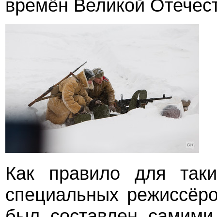
времён Великой Отечес
Как правило для таки
специальных режиссёро
был составлен самими 