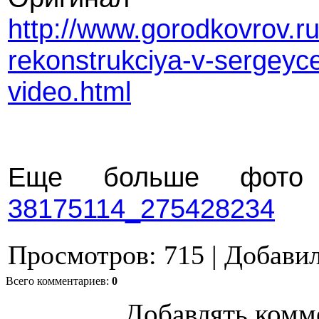
http://www.gorodkovrov.ru
rekonstrukciya-v-sergeycev
video.html
Еще больше фот
38175114_275428234
Просмотров
:
715
|
Добави
Всего комментариев
:
0
Добавлять комм