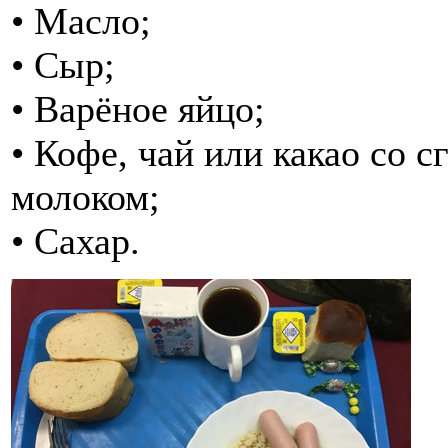
• Масло;
• Сыр;
• Варёное яйцо;
• Кофе, чай или какао со
молоком;
• Сахар.