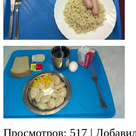
Просмотров
:
517
|
Добави