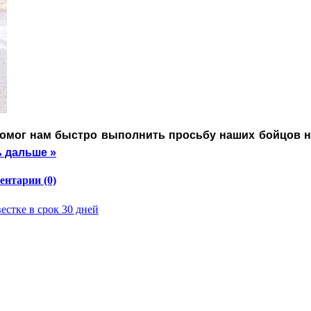
 помог нам быстро выполнить просьбу наших бойцов 
ь дальше »
нтарии (0)
естке в срок 30 дней