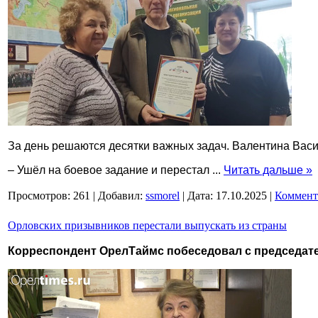
За день решаются десятки важных задач. Валентина Васи
– Ушёл на боевое задание и перестал
...
Читать дальше »
Просмотров:
261
|
Добавил:
ssmorel
|
Дата:
17.10.2025
|
Коммент
Орловских призывников перестали выпускать из страны
Корреспондент ОрелТаймс побеседовал с председат