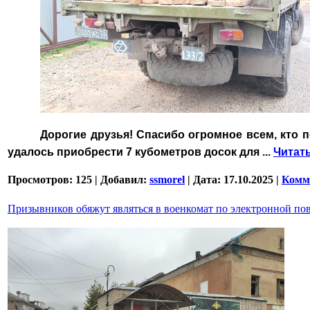
Дорогие друзья!
Спасибо огромное всем, кто
удалось приобрести 7 кубометров досок для
...
Читат
Просмотров:
125
|
Добавил:
ssmorel
|
Дата:
17.10.2025
|
Комме
Призывников обяжут являться в военкомат по электронной пов