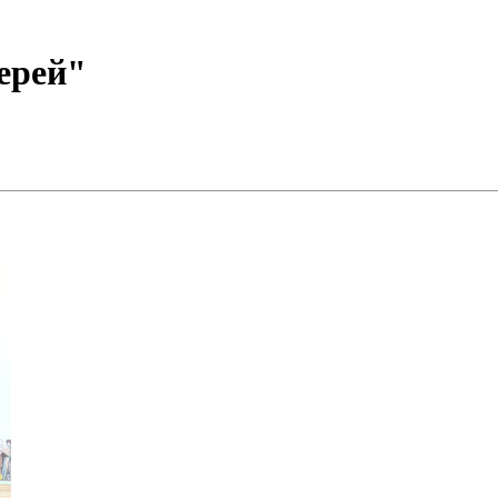
ерей"