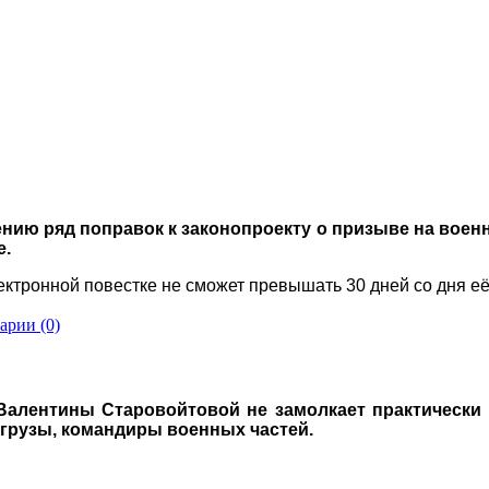
нию ряд поправок к законопроекту о призыве на военну
е.
лектронной повестке не сможет превышать 30 дней со дня е
арии (0)
 Валентины Старовойтовой не замолкает практически
грузы, командиры военных частей.