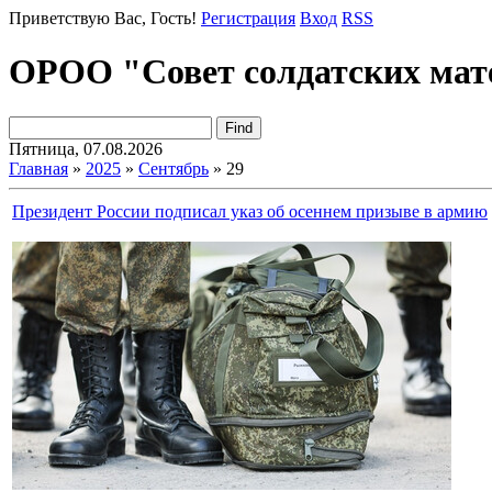
Приветствую Вас
, Гость!
Регистрация
Вход
RSS
ОРОО "Совет солдатских мат
Пятница, 07.08.2026
Главная
»
2025
»
Сентябрь
»
29
Президент России подписал указ об осеннем призыве в армию