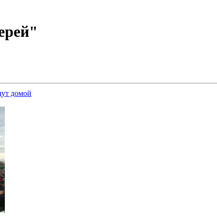
ерей"
дут домой