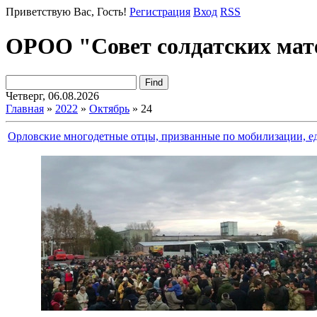
Приветствую Вас
, Гость!
Регистрация
Вход
RSS
ОРОО "Совет солдатских мат
Четверг, 06.08.2026
Главная
»
2022
»
Октябрь
»
24
Орловские многодетные отцы, призванные по мобилизации, е