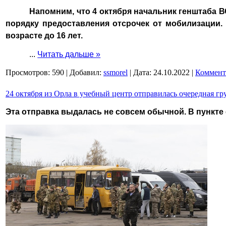
Напомним, что 4 октября начальник генштаба 
порядку предоставления отсрочек от мобилизации.
возрасте до 16 лет.
...
Читать дальше »
Просмотров:
590
|
Добавил:
ssmorel
|
Дата:
24.10.2022
|
Коммент
24 октября из Орла в учебный центр отправилась очередная г
Эта отправка выдалась не совсем обычной. В пункте