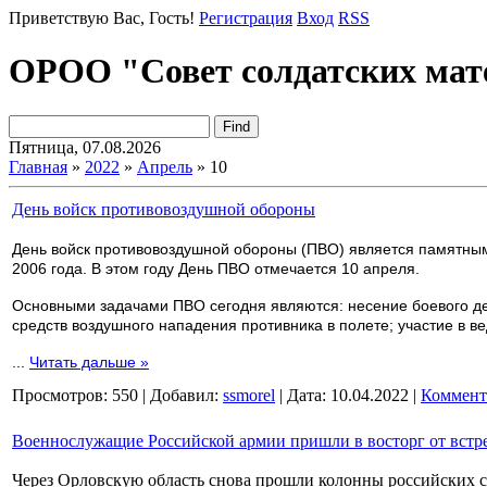
Приветствую Вас
, Гость!
Регистрация
Вход
RSS
ОРОО "Совет солдатских мат
Пятница, 07.08.2026
Главная
»
2022
»
Апрель
»
10
День войск противовоздушной обороны
День войск противовоздушной обороны (ПВО) является памятным 
2006 года. В этом году День ПВО отмечается 10 апреля.
Основными задачами ПВО сегодня являются: несение боевого де
средств воздушного нападения противника в полете; участие в в
...
Читать дальше »
Просмотров:
550
|
Добавил:
ssmorel
|
Дата:
10.04.2022
|
Коммент
Военнослужащие Российской армии пришли в восторг от встр
Через Орловскую область снова прошли колонны российских 