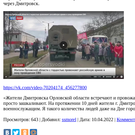
через Дмитровск.
https://vk.com/video-70204174_456277800
«Жители Дмитровска Орловской области встречают и провожаю
просто зашкаливают. На протяжении 10 дней жители г. Дмитро
военнослужащим. Я такого количества людей даже на Дне горо
Просмотров:
643
|
Добавил:
ssmorel
|
Дата:
10.04.2022
|
Коммент