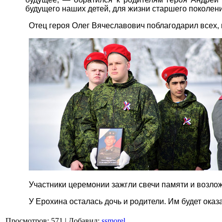
будущего наших детей, для жизни старшего поколени
Отец героя Олег Вячеславович поблагодарил всех, 
Участники церемонии зажгли свечи памяти и возло
У Ерохина осталась дочь и родители. Им будет оказ
Просмотров
:
571
|
Добавил
:
ssmorel