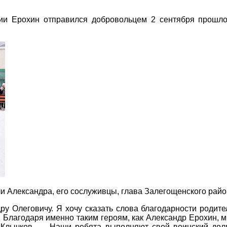
и Ерохин отправился добровольцем 2 сентября прошлого
и Александра, его сослуживцы, глава Залегощенского рай
у Олеговичу. Я хочу сказать слова благодарности родите
. Благодаря именно таким героям, как Александр Ерохин, 
Клычков. — Наши ребята выполняют свой воинский долг 