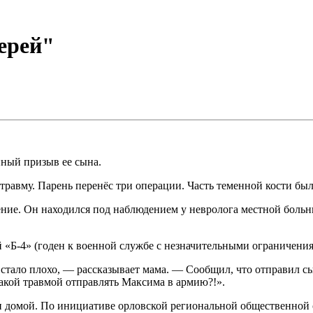
ерей"
нный призыв ее сына.
равму. Парень перенёс три операции. Часть теменной кости был
ение. Он находился под наблюдением у невролога местной боль
ей «Б-4» (годен к военной службе с незначительными ограничения
тало плохо, — рассказывает мама. — Сообщил, что отправил сына
такой травмой отправлять Максима в армию?!».
н домой. По инициативе орловской региональной общественной 