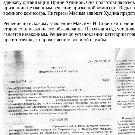
адвокату организации Ирине Худиной. Она подготовила исков
признании незаконным решение призывной комиссии. Ведь в к
военного комиссара. Интересы Масима адвокат Худина предста
Решение по исковому заявлению Максима И. Советский районны
сторон есть месяц на его обжалование. На сегодня суд уста
является незаконным. Решение об установлении категории го
препятствующего прохождению военной службы.