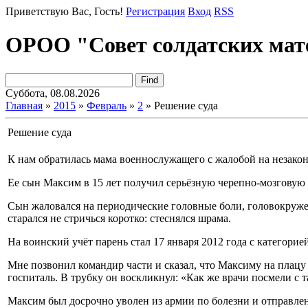
Приветствую Вас
, Гость!
Регистрация
Вход
RSS
ОРОО "Совет солдатских мат
Суббота, 08.08.2026
Главная
»
2015
»
Февраль
»
2
» Решение суда
Решение суда
К нам обратилась мама военнослужащего с жалобой на незако
Ее сын Максим в 15 лет получил серьёзную черепно-мозговую т
Сын жаловался на периодические головные боли, головокруж
старался не стричься коротко: стеснялся шрама.
На воинский учёт парень стал 17 января 2012 года с категори
Мне позвонил командир части и сказал, что Максиму на плацу с
госпиталь. В трубку он воскликнул: «Как же врачи посмели с 
Максим был досрочно уволен из армии по болезни и отправле