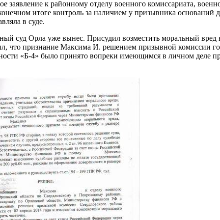
ое заявление к районному отделу военного комиссариата, военн
онечном итоге контроль за наличием у призывника оснований дл
вляла в суде.
й суд Орла уже вынес. Присудил возместить моральный вред в р
новил, что признание Максима И. решением призывной комиссии 
дности «Б-4» было принято вопреки имеющимся в личном деле 