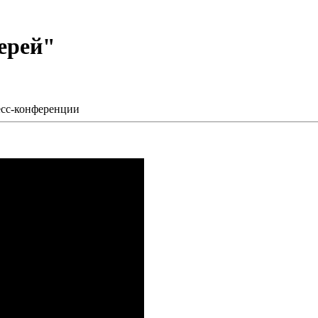
ерей"
есс-конференции