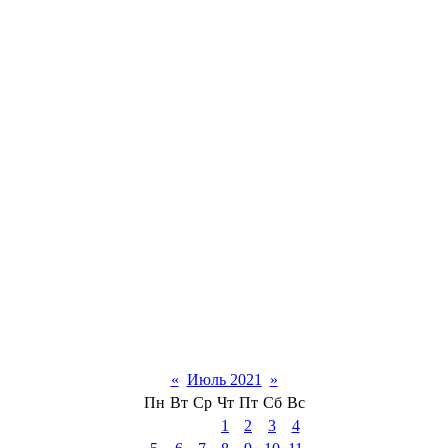
«
Июль 2021
»
Пн
Вт
Ср
Чт
Пт
Сб
Вс
1
2
3
4