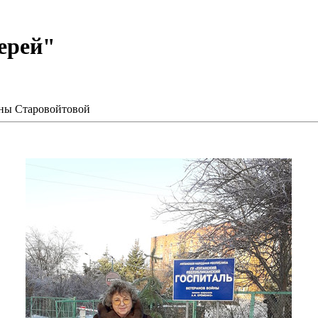
ерей"
ны Старовойтовой