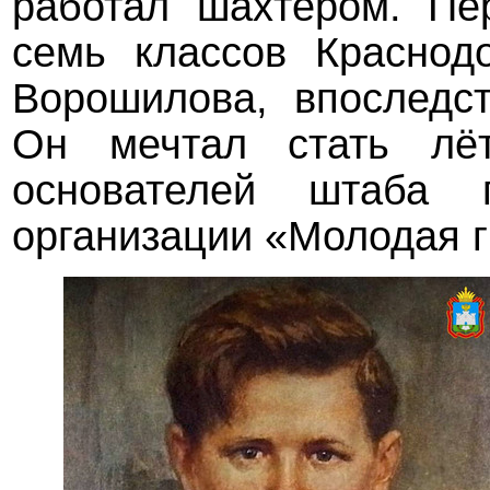
работал шахтёром. Пе
семь классов
Краснод
Ворошилова, впоследст
Он мечтал стать лё
основателей штаба п
организации «Молодая г