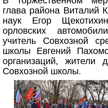
В торжественном мер
глава района Виталий К
наук Егор Щекотихин
орловских
автомобили
учитель Совхозной ср
школы Евгений Пахомо
организаций, жители 
Совхозной школы.