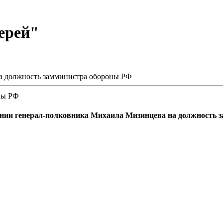
ерей"
а должность замминистра обороны РФ
ны РФ
нии генерал-полковника Михаила Мизинцева на должность з