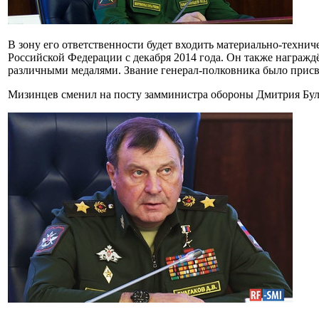
В зону его ответственности будет входить материально-техн
Российской Федерации с декабря 2014 года. Он также награждё
различными медалями. Звание генерал-полковника было присво
Мизинцев сменил на посту замминистра обороны Дмитрия Булга