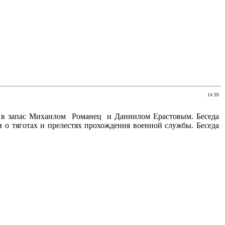
14:39
и в запас Михаилом Романец и Даниилом Ерастовым. Беседа
 о тяготах и прелестях прохождения военной службы. Беседа