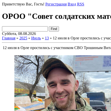
Приветствую Вас
, Гость!
Регистрация
Вход
RSS
ОРОО "Совет солдатских мат
Суббота, 08.08.2026
Главная
»
2025
»
Июль
»
13
» 12 июля в Орле простились с у
12 июля в Орле простились с участником СВО Трошиным Вит