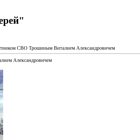
ерей"
частником СВО Трошиным Виталием Александровичем
алием Александровичем