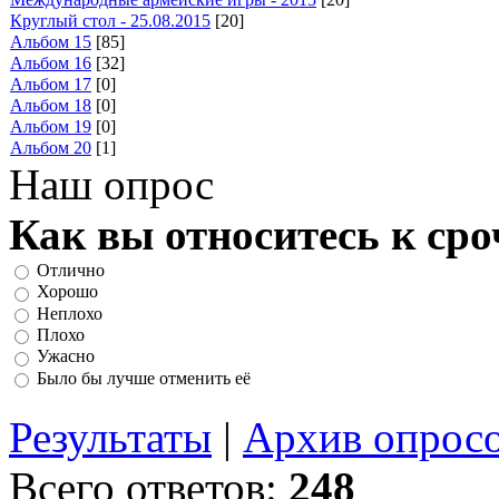
Круглый стол - 25.08.2015
[20]
Альбом 15
[85]
Альбом 16
[32]
Альбом 17
[0]
Альбом 18
[0]
Альбом 19
[0]
Альбом 20
[1]
Наш опрос
Как вы относитесь к ср
Отлично
Хорошо
Неплохо
Плохо
Ужасно
Было бы лучше отменить её
Результаты
|
Архив опрос
Всего ответов:
248