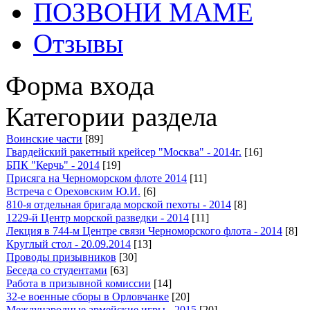
ПОЗВОНИ МАМЕ
Отзывы
Форма входа
Категории раздела
Воинские части
[89]
Гвардейский ракетный крейсер "Москва" - 2014г.
[16]
БПК "Керчь" - 2014
[19]
Присяга на Черноморском флоте 2014
[11]
Встреча с Ореховским Ю.И.
[6]
810-я отдельная бригада морской пехоты - 2014
[8]
1229-й Центр морской разведки - 2014
[11]
Лекция в 744-м Центре связи Черноморского флота - 2014
[8]
Круглый стол - 20.09.2014
[13]
Проводы призывников
[30]
Беседа со студентами
[63]
Работа в призывной комиссии
[14]
32-е военные сборы в Орловчанке
[20]
Международные армейские игры - 2015
[20]